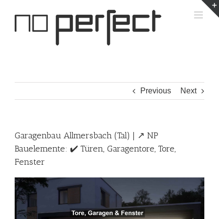
Skip
to
content
Previous
Next
Garagenbau Allmersbach (Tal) | ↗️ NP
Bauelemente: ✔️ Türen, Garagentore, Tore,
Fenster