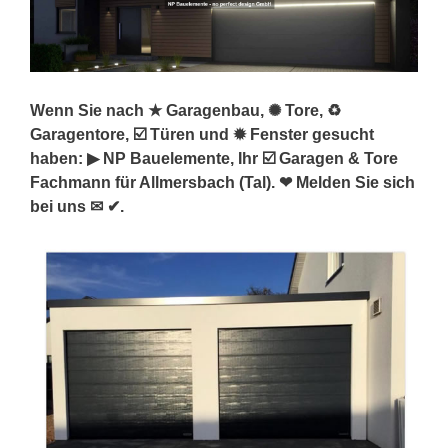
Wenn Sie nach ★ Garagenbau, ✺ Tore, ♻
Garagentore, ☑️ Türen und ✹ Fenster gesucht
haben: ▶︎ NP Bauelemente, Ihr ☑️ Garagen & Tore
Fachmann für Allmersbach (Tal). ❤ Melden Sie sich
bei uns ✉ ✔.