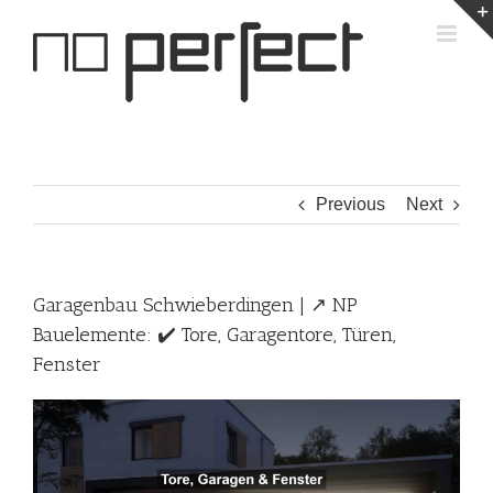
Skip
to
content
Previous
Next
Garagenbau Schwieberdingen | ↗️ NP
Bauelemente: ✔️ Tore, Garagentore, Türen,
Fenster