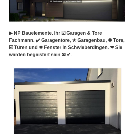
▶︎ NP Bauelemente, Ihr ☑️ Garagen & Tore
Fachmann. ✔️ Garagentore, ★ Garagenbau, ✺ Tore,
☑️ Türen und ✹ Fenster in Schwieberdingen. ❤ Sie
werden begeistert sein ✉ ✔.