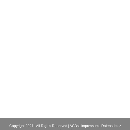
Copyright 2021 | All Rights Reserved |
AGBs
|
Impressum
|
Datenschutz