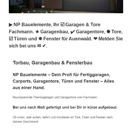
▶︎ NP Bauelemente, Ihr ☑️ Garagen & Tore
Fachmann. ★ Garagenbau, ✔️ Garagentore, ✺ Tore,
☑️ Türen und ✹ Fenster für Auenwald. ❤ Melden Sie
sich bei uns ✉ ✔.