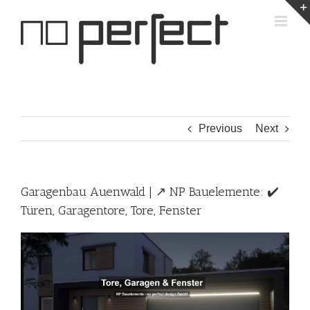
Skip
to
content
Previous
Next
Garagenbau Auenwald | ↗️ NP Bauelemente: ✔️
Türen, Garagentore, Tore, Fenster