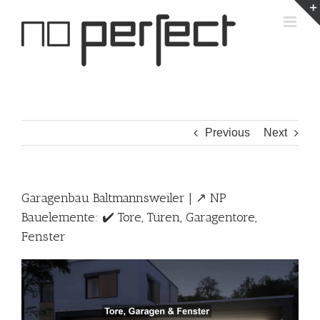
Skip
to
content
Previous
Next
Garagenbau Baltmannsweiler | ↗️ NP
Bauelemente: ✔️ Tore, Türen, Garagentore,
Fenster