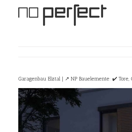
Skip
to
content
Garagenbau Elztal | ↗️ NP Bauelemente: ✔️ Tore, 