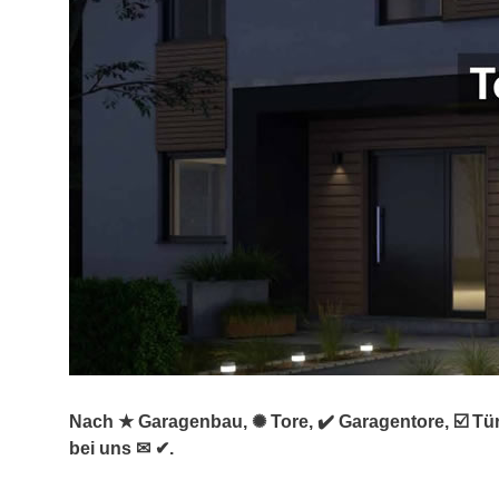
Nach ★ Garagenbau, ✺ Tore, ✔️ Garagentore, ☑️ Tür
bei uns ✉ ✔.