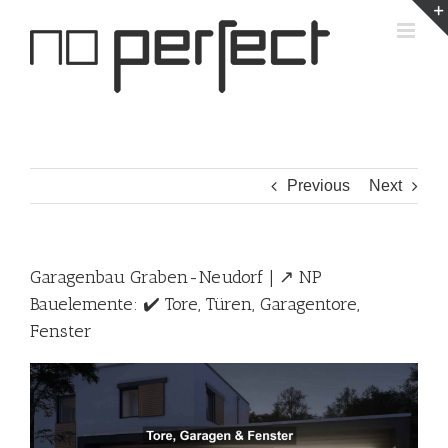
Skip
to
content
Previous
Next
Garagenbau Graben-Neudorf | ↗️ NP
Bauelemente: ✔️ Tore, Türen, Garagentore,
Fenster