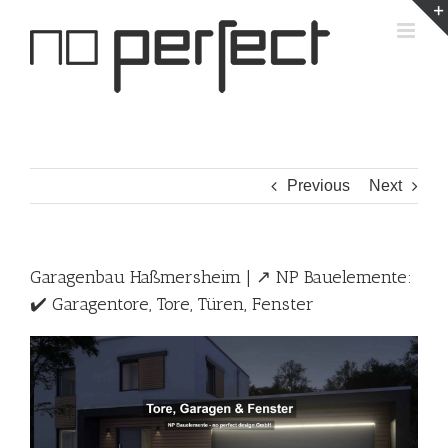
Skip
to
content
Previous
Next
Garagenbau Haßmersheim | ↗️ NP Bauelemente:
✔️ Garagentore, Tore, Türen, Fenster