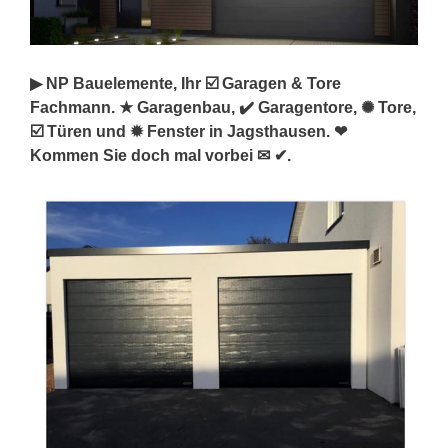
▶︎ NP Bauelemente, Ihr ☑️ Garagen & Tore
Fachmann. ★ Garagenbau, ✔️ Garagentore, ✺ Tore,
☑️ Türen und ✹ Fenster in Jagsthausen. ❤
Kommen Sie doch mal vorbei ✉ ✔.