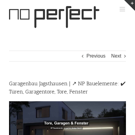
Skip
to
content
Previous
Next
Garagenbau Jagsthausen | ↗️ NP Bauelemente: ✔️
Türen, Garagentore, Tore, Fenster