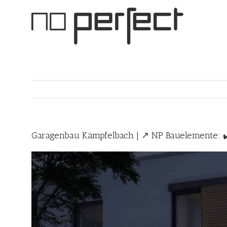
Skip
to
content
Garagenbau Kämpfelbach | ↗️ NP Bauelemente: ✔️