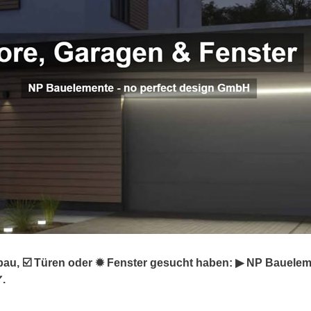
u, ☑️ Türen oder ✹ Fenster gesucht haben: ▶︎ NP Baueleme
✔.