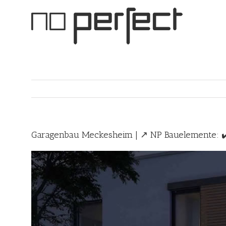
Skip
to
content
Garagenbau Meckesheim | ↗️ NP Bauelemente: ✔️ 