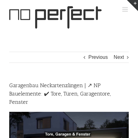
Skip
to
content
Previous
Next
Garagenbau Neckartenzlingen | ↗️ NP
Bauelemente: ✔️ Tore, Türen, Garagentore,
Fenster