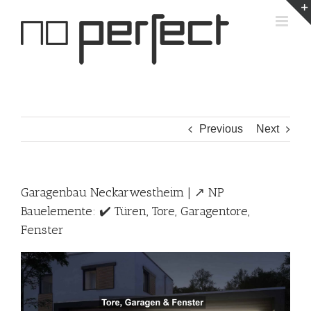
Skip
to
content
Previous
Next
Garagenbau Neckarwestheim | ↗️ NP
Bauelemente: ✔️ Türen, Tore, Garagentore,
Fenster