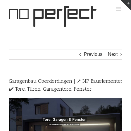
Skip
to
content
Previous
Next
Garagenbau Oberderdingen | ↗️ NP Bauelemente:
✔️ Tore, Türen, Garagentore, Fenster