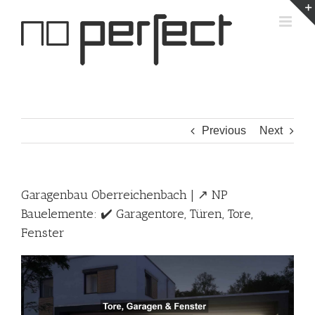
Skip
to
content
Previous
Next
Garagenbau Oberreichenbach | ↗️ NP
Bauelemente: ✔️ Garagentore, Türen, Tore,
Fenster