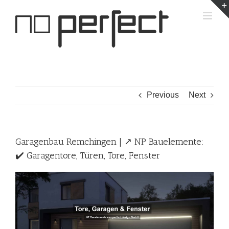
Skip
to
content
Previous
Next
Garagenbau Remchingen | ↗️ NP Bauelemente:
✔️ Garagentore, Türen, Tore, Fenster