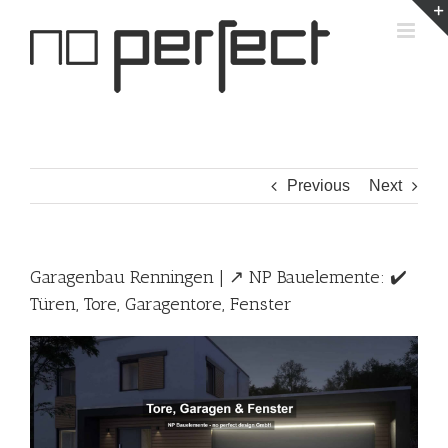
Skip
to
content
Previous
Next
Garagenbau Renningen | ↗️ NP Bauelemente: ✔️
Türen, Tore, Garagentore, Fenster