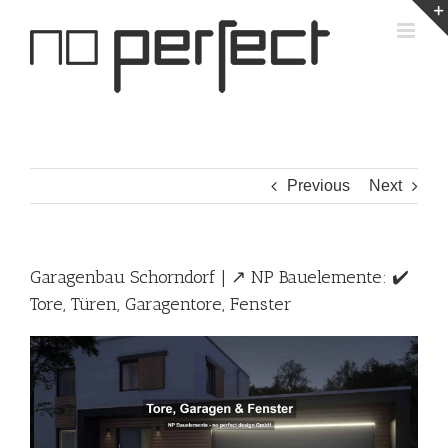
Skip
to
content
Previous
Next
Garagenbau Schorndorf | ↗️ NP Bauelemente: ✔️
Tore, Türen, Garagentore, Fenster