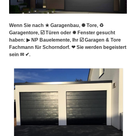
Wenn Sie nach ★ Garagenbau, ✺ Tore, ♻
Garagentore, ☑️ Türen oder ✹ Fenster gesucht
haben: ▶︎ NP Bauelemente, Ihr ☑️ Garagen & Tore
Fachmann für Schorndorf. ❤ Sie werden begeistert
sein ✉ ✔.