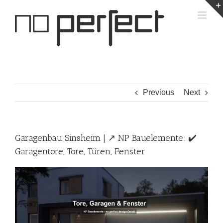
Skip
to
content
Previous
Next
Garagenbau Sinsheim | ↗️ NP Bauelemente: ✔️
Garagentore, Tore, Türen, Fenster