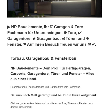
▶︎ NP Bauelemente, Ihr ☑️ Garagen & Tore
Fachmann für Unterensingen. ✺ Tore, ✔️
Garagentore, ★ Garagenbau, ☑️ Türen und ✹
Fenster. ❤ Auf Ihren Besuch freuen wir uns ✉ ✔.