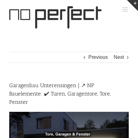
Skip
to
content
Previous
Next
Garagenbau Unterensingen | ↗️ NP
Bauelemente: ✔️ Türen, Garagentore, Tore,
Fenster