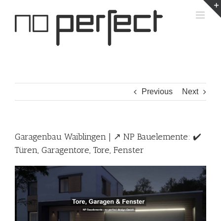
Skip
to
content
Previous
Next
Garagenbau Waiblingen | ↗️ NP Bauelemente: ✔️
Türen, Garagentore, Tore, Fenster