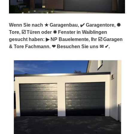
Wenn Sie nach ★ Garagenbau, ✔️ Garagentore, ✺
Tore, ☑️ Türen oder ✹ Fenster in Waiblingen
gesucht haben: ▶︎ NP Bauelemente, Ihr ☑️ Garagen
& Tore Fachmann. ❤ Besuchen Sie uns ✉ ✔.