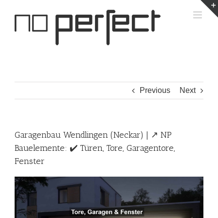
Skip
to
content
Previous
Next
Garagenbau Wendlingen (Neckar) | ↗️ NP
Bauelemente: ✔️ Türen, Tore, Garagentore,
Fenster