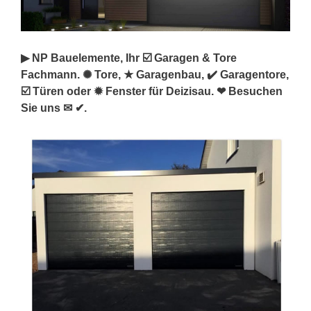
▶︎ NP Bauelemente, Ihr ☑️ Garagen & Tore
Fachmann. ✺ Tore, ★ Garagenbau, ✔️ Garagentore,
☑️ Türen oder ✹ Fenster für Deizisau. ❤ Besuchen
Sie uns ✉ ✔.