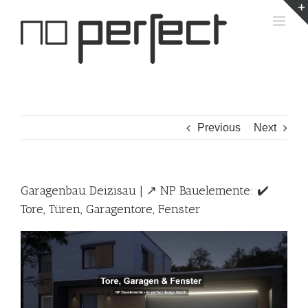
Skip
to
content
Previous
Next
Garagenbau Deizisau | ↗️ NP Bauelemente: ✔️
Tore, Türen, Garagentore, Fenster