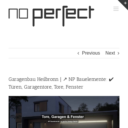
Skip
to
content
Previous
Next
Garagenbau Heilbronn | ↗️ NP Bauelemente: ✔️
Türen, Garagentore, Tore, Fenster