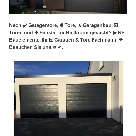
Nach ✔️ Garagentore, ✺ Tore, ★ Garagenbau, ☑️
Türen und ✹ Fenster für Heilbronn gesucht? ▶︎ NP
Bauelemente, Ihr ☑️ Garagen & Tore Fachmann. ❤
Besuchen Sie uns ✉ ✔.