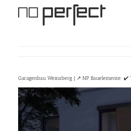
Skip
to
content
Garagenbau Weinsberg | ↗️ NP Bauelemente: ✔️ T