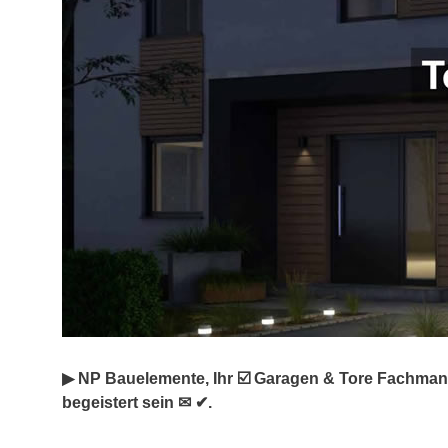
▶︎ NP Bauelemente, Ihr ☑️ Garagen & Tore Fachman
begeistert sein ✉ ✔.