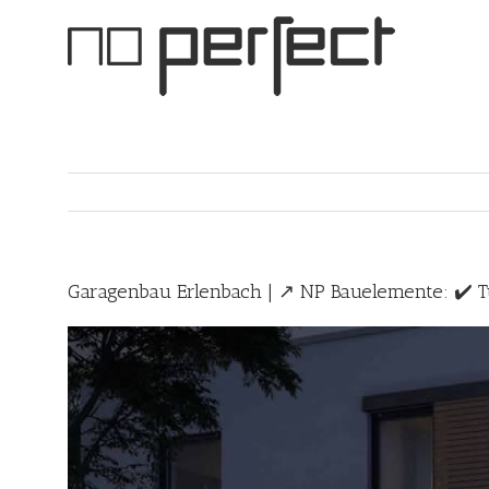
Skip
to
content
Garagenbau Erlenbach | ↗️ NP Bauelemente: ✔️ Tü