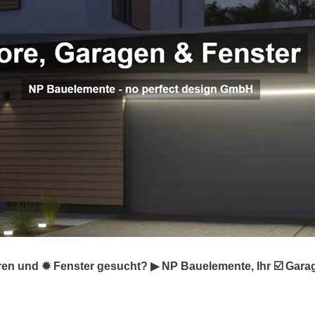
ren und ✹ Fenster gesucht? ▶︎ NP Bauelemente, Ihr ☑️ Gar