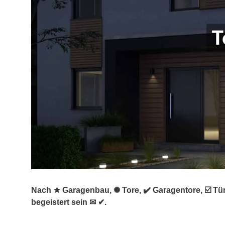
Nach ★ Garagenbau, ✺ Tore, ✔️ Garagentore, ☑️ Tü
begeistert sein ✉ ✔.