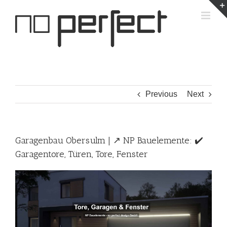
Skip
to
content
Previous
Next
Garagenbau Obersulm | ↗️ NP Bauelemente: ✔️
Garagentore, Türen, Tore, Fenster