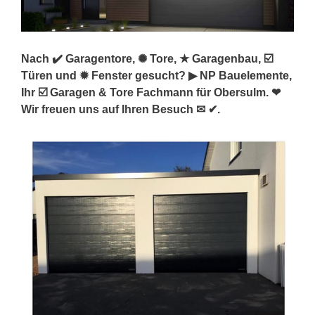
Nach ✔️ Garagentore, ✺ Tore, ★ Garagenbau, ☑️
Türen und ✹ Fenster gesucht? ▶︎ NP Bauelemente,
Ihr ☑️ Garagen & Tore Fachmann für Obersulm. ❤
Wir freuen uns auf Ihren Besuch ✉ ✔.